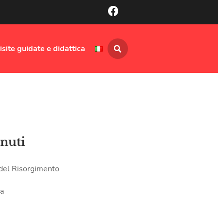
isite guidate e didattica
nuti
del Risorgimento
ia