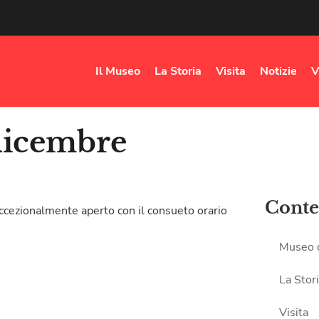
Il Museo
La Storia
Visita
Notizie
V
dicembre
Conte
ccezionalmente aperto con il consueto orario
Museo 
La Stor
Visita