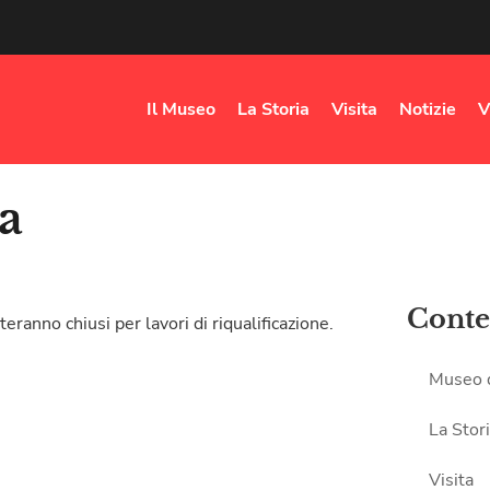
Il Museo
La Storia
Visita
Notizie
V
a
Conte
ranno chiusi per lavori di riqualificazione.
Museo 
La Stor
Visita